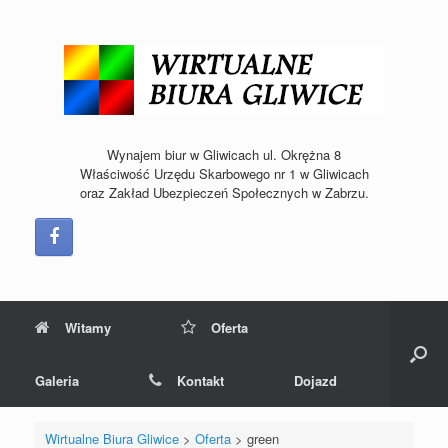
Skip
to
content
Wynajem biur w Gliwicach ul. Okrężna 8
Właściwość Urzędu Skarbowego nr 1 w Gliwicach
oraz Zakład Ubezpieczeń Społecznych w Zabrzu.
Witamy
Oferta
Galeria
Kontakt
Dojazd
Wirtualne Biura Gliwice
>
Oferta
>
green