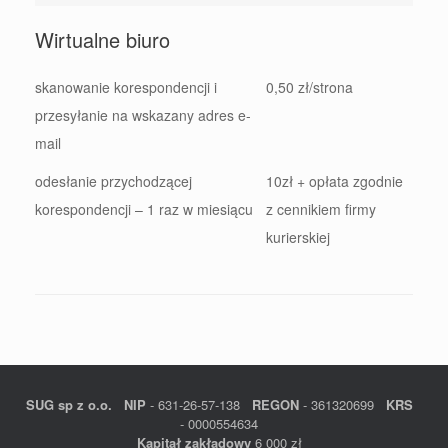
Wirtualne biuro
skanowanie korespondencji i
0,50 zł/strona
przesyłanie na wskazany adres e-
mail
odesłanie przychodzącej
10zł + opłata zgodnie
korespondencji – 1 raz w miesiącu
z cennikiem firmy
kurierskiej
SUG sp z o.o.
NIP
- 631-26-57-138
REGON
- 361320699
KRS
- 0000554634
Kapitał zakładowy
6 000 zł